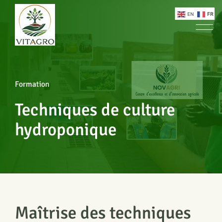
Casibom
grandpashabet
casibom
Jojobet Giriş
Jojobet Giriş
grand
EN
FR
Formation
Techniques de culture
hydroponique
Maîtrise des techniques